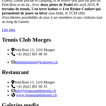
à pied), cotoie piscine et camping, et se trouve tout près du port du
Petit-Bois et du lac. Avec
deux pistes de Padel
dès avril 2019,
9
terrains de tennis, 5 en terre battue
et
4 en Résine Confort qui
permettent de jouer en hiver
sous bulle, le TCM offre
d'excellentes possibilités de jeux à ses membres et aux visiteurs tout
au long de l'année.
Lire plus
Tennis Club Morges
Adresse
Petit-Bois 13, 1110 Morges
Téléphone:
+41 (0)21 801 48 56
Email :
administration@tcmorges.ch
Restaurant
Adresse
Petit-Bois 13, 1110 Morges
Téléphone:
+41 (0)21 801 60 35
Email :
info@restaurantdutennis.ch
Site web:
www.restaurantdutennis.ch
Galeries media