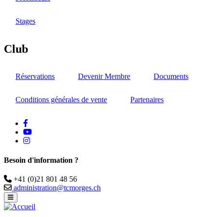
Stages
Club
Réservations
Devenir Membre
Documents
Conditions générales de vente
Partenaires
facebook
Youtube
instagram
Besoin d'information ?
Téléphone
+41 (0)21 801 48 56
Email
administration@tcmorges.ch