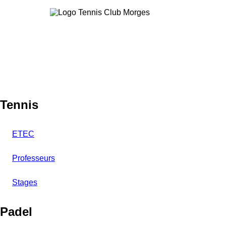
Aller
au
contenu
principal
Tennis
ETEC
Professeurs
Stages
Padel