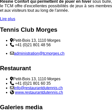
Résine Confort qui permettent de jouer en hiver
sous bulle
le TCM offre d'excellentes possibilités de jeux à ses membres
et aux visiteurs tout au long de l'année.
Lire plus
Tennis Club Morges
Adresse
Petit-Bois 13, 1110 Morges
Téléphone:
+41 (0)21 801 48 56
Email :
administration@tcmorges.ch
Restaurant
Adresse
Petit-Bois 13, 1110 Morges
Téléphone:
+41 (0)21 801 60 35
Email :
info@restaurantdutennis.ch
Site web:
www.restaurantdutennis.ch
Galeries media