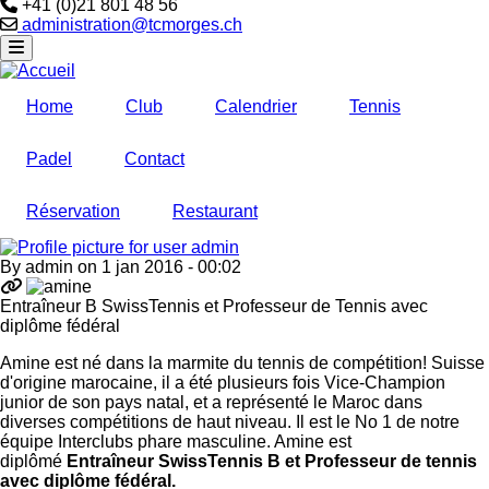
Téléphone
+41 (0)21 801 48 56
Email
administration@tcmorges.ch
Home
Club
Calendrier
Tennis
Padel
Contact
Réservation
Restaurant
By
admin
on
1 jan 2016 - 00:02
Entraîneur B SwissTennis et Professeur de Tennis avec
diplôme fédéral
Amine est né dans la marmite du tennis de compétition! Suisse
d'origine marocaine, il a été plusieurs fois Vice-Champion
junior de son pays natal, et a représenté le Maroc dans
diverses compétitions de haut niveau. Il est le No 1 de notre
équipe Interclubs phare masculine. Amine est
diplômé
Entraîneur SwissTennis B et Professeur de tennis
avec diplôme fédéral.