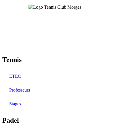
Aller
au
contenu
principal
Tennis
ETEC
Professeurs
Stages
Padel