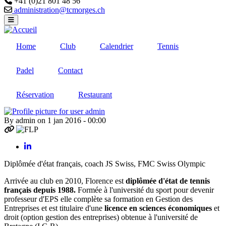
+41 (0)21 801 48 56
Email
administration@tcmorges.ch
Home
Club
Calendrier
Tennis
Padel
Contact
Réservation
Restaurant
By
admin
on
1 jan 2016 - 00:00
linkedin
Diplômée d'état français, coach JS Swiss, FMC Swiss Olympic
Arrivée au club en 2010, Florence est
diplômée d'état de tennis
français depuis 1988.
Formée à l'université du sport pour devenir
professeur d'EPS
elle complète sa formation en Gestion des
Entreprises et est titulaire d'une
licence en sciences économiques
et
droit (option gestion des entreprises) obtenue à l'université de