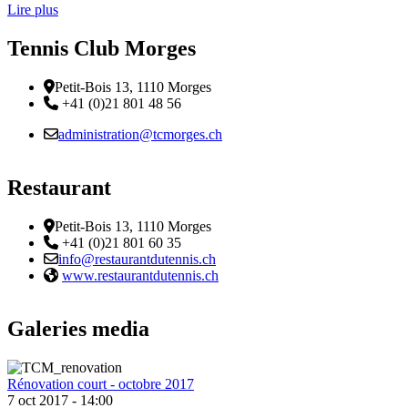
Lire plus
Tennis Club Morges
Adresse
Petit-Bois 13, 1110 Morges
Téléphone:
+41 (0)21 801 48 56
Email :
administration@tcmorges.ch
Restaurant
Adresse
Petit-Bois 13, 1110 Morges
Téléphone:
+41 (0)21 801 60 35
Email :
info@restaurantdutennis.ch
Site web:
www.restaurantdutennis.ch
Galeries media
Rénovation court - octobre 2017
7 oct 2017 - 14:00