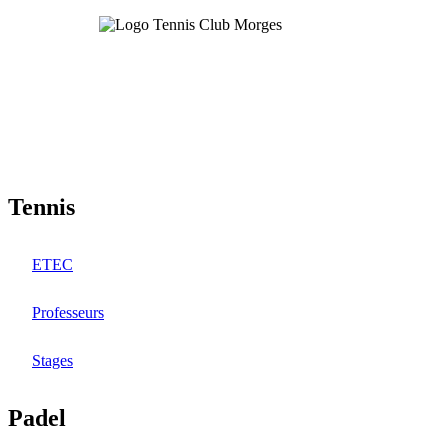
Aller
au
contenu
principal
Tennis
ETEC
Professeurs
Stages
Padel