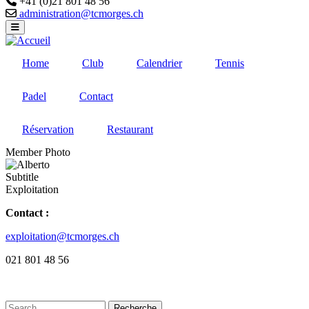
+41 (0)21 801 48 56
Email
administration@tcmorges.ch
Home
Club
Calendrier
Tennis
Padel
Contact
Réservation
Restaurant
Member Photo
Subtitle
Exploitation
Contact :
exploitation@tcmorges.ch
021 801 48 56
Recherche