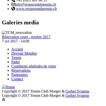
+41 (0)21 801 60 35
Email :
info@restaurantdutennis.ch
Site web:
www.restaurantdutennis.ch
Galeries media
Rénovation court - octobre 2017
7 oct 2017 - 14:00
Accueil
Devenir Membre
Footer
Tennis
Padel
Conditions générales de vente
Réservations
Partenaires
Contact
Copyright © 2017 Tennis Club Morges &
Gerber Systems
Copyright © 2017 Tennis Club Morges &
Gerber Systems