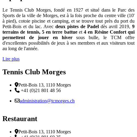
Le Tennis Club Morges, fondé en 1927 et situé dans le Parc des
Sports de la ville de Morges, est à la fois proche du centre ville (10'
à pied), cotoie piscine et camping, et se trouve tout près du port du
Petit-Bois et du lac. Avec
deux pistes de Padel
dès avril 2019,
9
terrains de tennis, 5 en terre battue
et
4 en Résine Confort qui
permettent de jouer en hiver
sous bulle, le TCM offre
d'excellentes possibilités de jeux à ses membres et aux visiteurs tout
au long de l'année.
Lire plus
Tennis Club Morges
Adresse
Petit-Bois 13, 1110 Morges
Téléphone:
+41 (0)21 801 48 56
Email :
administration@tcmorges.ch
Restaurant
Adresse
Petit-Bois 13, 1110 Morges
Téléphone: