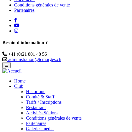
Conditions générales de vente
Partenaires
facebook
Youtube
instagram
Besoin d'information ?
Téléphone
+41 (0)21 801 48 56
Email
administration@tcmorges.ch
Home
Club
Historique
Comité & Staff
Tarifs / Inscriptions
Restaurant
Activités Séniors
Conditions générales de vente
Partenaires
Galeries media