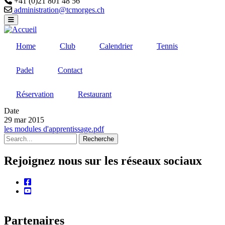
+41 (0)21 801 48 56
Email
administration@tcmorges.ch
Home
Club
Calendrier
Tennis
Padel
Contact
Réservation
Restaurant
Date
29 mar 2015
les modules d'apprentissage.pdf
Recherche
Rejoignez nous sur les réseaux sociaux
facebook
youtube
Partenaires