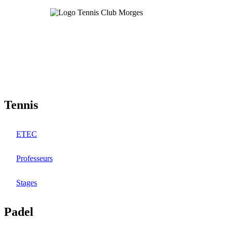
Aller
au
contenu
principal
Tennis
ETEC
Professeurs
Stages
Padel