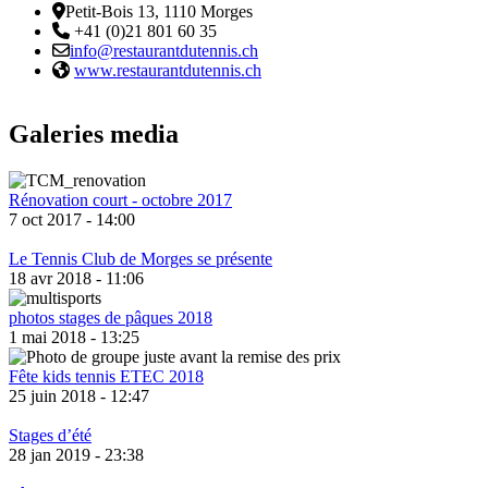
Adresse
Petit-Bois 13, 1110 Morges
Téléphone:
+41 (0)21 801 60 35
Email :
info@restaurantdutennis.ch
Site web:
www.restaurantdutennis.ch
Galeries media
Rénovation court - octobre 2017
7 oct 2017 - 14:00
Le Tennis Club de Morges se présente
18 avr 2018 - 11:06
photos stages de pâques 2018
1 mai 2018 - 13:25
Fête kids tennis ETEC 2018
25 juin 2018 - 12:47
Stages d’été
28 jan 2019 - 23:38