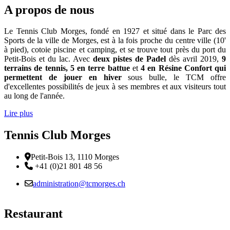
A propos de nous
Le Tennis Club Morges, fondé en 1927 et situé dans le Parc des
Sports de la ville de Morges, est à la fois proche du centre ville (10'
à pied), cotoie piscine et camping, et se trouve tout près du port du
Petit-Bois et du lac. Avec
deux pistes de Padel
dès avril 2019,
9
terrains de tennis, 5 en terre battue
et
4 en Résine Confort qui
permettent de jouer en hiver
sous bulle, le TCM offre
d'excellentes possibilités de jeux à ses membres et aux visiteurs tout
au long de l'année.
Lire plus
Tennis Club Morges
Adresse
Petit-Bois 13, 1110 Morges
Téléphone:
+41 (0)21 801 48 56
Email :
administration@tcmorges.ch
Restaurant