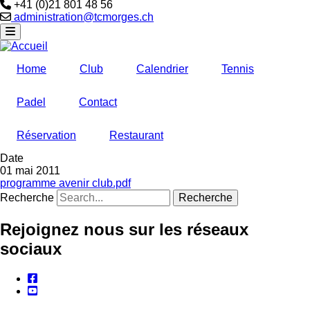
Téléphone
+41 (0)21 801 48 56
Email
administration@tcmorges.ch
Home
Club
Calendrier
Tennis
Padel
Contact
Réservation
Restaurant
Date
01 mai 2011
programme avenir club.pdf
Recherche
Rejoignez nous sur les réseaux
sociaux
facebook
youtube