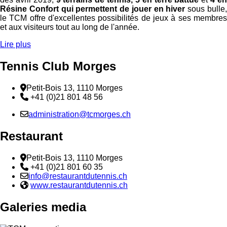
Résine Confort qui permettent de jouer en hiver
sous bulle
le TCM offre d'excellentes possibilités de jeux à ses membres
et aux visiteurs tout au long de l'année.
Lire plus
Tennis Club Morges
Adresse
Petit-Bois 13, 1110 Morges
Téléphone:
+41 (0)21 801 48 56
Email :
administration@tcmorges.ch
Restaurant
Adresse
Petit-Bois 13, 1110 Morges
Téléphone:
+41 (0)21 801 60 35
Email :
info@restaurantdutennis.ch
Site web:
www.restaurantdutennis.ch
Galeries media