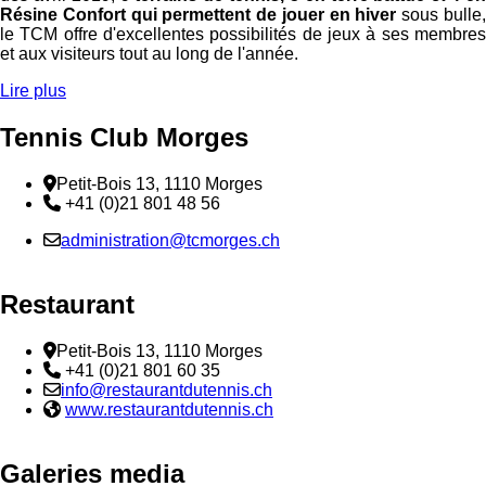
Résine Confort qui permettent de jouer en hiver
sous bulle
le TCM offre d'excellentes possibilités de jeux à ses membres
et aux visiteurs tout au long de l'année.
Lire plus
Tennis Club Morges
Adresse
Petit-Bois 13, 1110 Morges
Téléphone:
+41 (0)21 801 48 56
Email :
administration@tcmorges.ch
Restaurant
Adresse
Petit-Bois 13, 1110 Morges
Téléphone:
+41 (0)21 801 60 35
Email :
info@restaurantdutennis.ch
Site web:
www.restaurantdutennis.ch
Galeries media