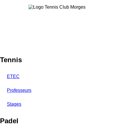
Aller
au
contenu
principal
Tennis
ETEC
Professeurs
Stages
Padel