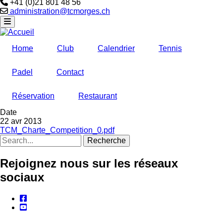
Téléphone
+41 (0)21 801 48 56
Email
administration@tcmorges.ch
Home
Club
Calendrier
Tennis
Padel
Contact
Réservation
Restaurant
Date
22 avr 2013
TCM_Charte_Competition_0.pdf
Recherche
Rejoignez nous sur les réseaux
sociaux
facebook
youtube