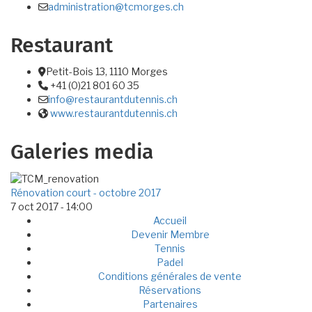
administration@tcmorges.ch
Email :
Restaurant
Petit-Bois 13, 1110 Morges
Adresse
+41 (0)21 801 60 35
Téléphone:
info@restaurantdutennis.ch
Email :
www.restaurantdutennis.ch
Site web:
Galeries media
Rénovation court - octobre 2017
7 oct 2017 - 14:00
Accueil
Footer
Devenir Membre
Tennis
menu
Padel
Conditions générales de vente
Réservations
Partenaires