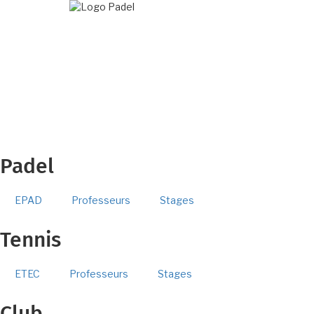
Aller
au
contenu
principal
Padel
EPAD
Professeurs
Stages
Tennis
ETEC
Professeurs
Stages