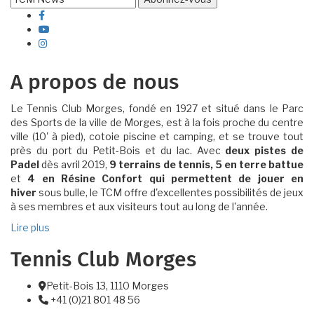
facebook
Youtube
instagram
A propos de nous
Le Tennis Club Morges, fondé en 1927 et situé dans le Parc
des Sports de la ville de Morges, est à la fois proche du centre
ville (10' à pied), cotoie piscine et camping, et se trouve tout
près du port du Petit-Bois et du lac. Avec
deux pistes de
Padel
dès avril 2019,
9 terrains de tennis, 5 en terre battue
et
4 en Résine Confort qui permettent de jouer en
hiver
sous bulle, le TCM offre d'excellentes possibilités de jeux
à ses membres et aux visiteurs tout au long de l'année.
Lire plus
Tennis Club Morges
Petit-Bois 13, 1110 Morges
Adresse
+41 (0)21 801 48 56
Téléphone: