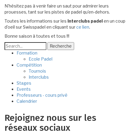
N'hésitez pas à venir faire un saut pour admirer leurs
prouesses, tant sur les pistes de padel qu'en-dehors.
Toutes les informations sur les
Interclubs padel
en un coup
d'oeil sur Swisspadel en cliquant sur
ce lien
.
Bonne saison à toutes et tous !!!
Recherche
Formation
Padel
Ecole Padel
Compétition
-
Tournois
Interclubs
Sous
Stages
menu
Events
Professeurs - cours privé
Calendrier
Rejoignez nous sur les
réseaux sociaux