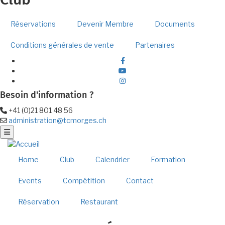
Club
Réservations
Devenir Membre
Documents
Conditions générales de vente
Partenaires
facebook
Youtube
instagram
Besoin d'information ?
+41 (0)21 801 48 56
Téléphone
administration@tcmorges.ch
Email
Home
Club
Calendrier
Formation
Events
Compétition
Contact
Réservation
Restaurant