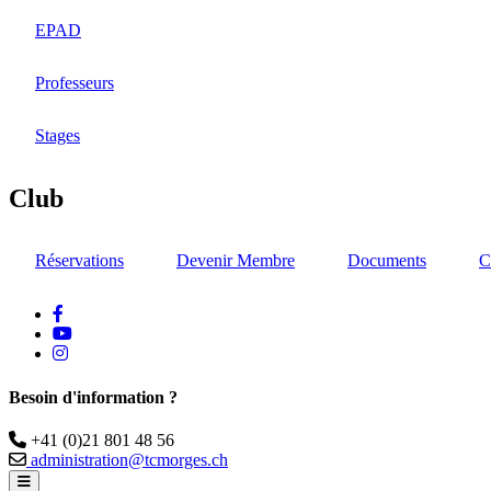
EPAD
Professeurs
Stages
Club
Réservations
Devenir Membre
Documents
C
facebook
Youtube
instagram
Besoin d'information ?
Téléphone
+41 (0)21 801 48 56
Email
administration@tcmorges.ch