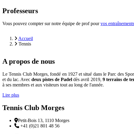
Professeurs
Vous pouvez compter sur notre équipe de prof pour
vos entraînement
Accueil
Tennis
Fil
d'Ariane
A propos de nous
Le Tennis Club Morges, fondé en 1927 et situé dans le Parc des Sports d
et du lac. Avec
deux pistes de Padel
dès avril 2019,
9 terrains de te
à ses membres et aux visiteurs tout au long de l'année.
Lire plus
Tennis Club Morges
Adresse
Petit-Bois 13, 1110 Morges
Téléphone:
+41 (0)21 801 48 56