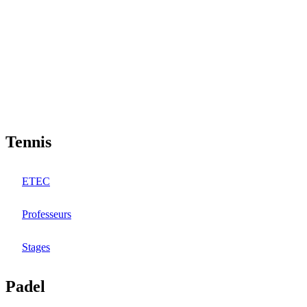
Aller
au
contenu
principal
Tennis
ETEC
Professeurs
Stages
Padel