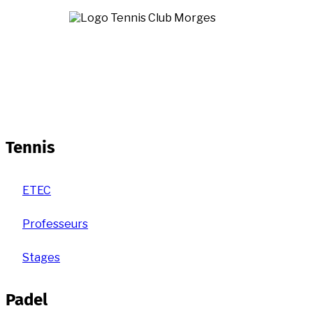
Aller
au
contenu
principal
Tennis
ETEC
Professeurs
Stages
Padel