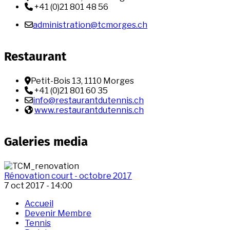
Téléphone:
+41 (0)21 801 48 56
Email :
administration@tcmorges.ch
Restaurant
Adresse
Petit-Bois 13, 1110 Morges
Téléphone:
+41 (0)21 801 60 35
Email :
info@restaurantdutennis.ch
Site web:
www.restaurantdutennis.ch
Galeries media
Rénovation court - octobre 2017
7 oct 2017 - 14:00
Accueil
Devenir Membre
Footer
Tennis