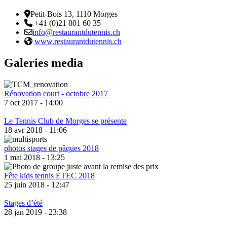
Adresse
Petit-Bois 13, 1110 Morges
Téléphone:
+41 (0)21 801 60 35
Email :
info@restaurantdutennis.ch
Site web:
www.restaurantdutennis.ch
Galeries media
Rénovation court - octobre 2017
7 oct 2017 - 14:00
Le Tennis Club de Morges se présente
18 avr 2018 - 11:06
photos stages de pâques 2018
1 mai 2018 - 13:25
Fête kids tennis ETEC 2018
25 juin 2018 - 12:47
Stages d’été
28 jan 2019 - 23:38