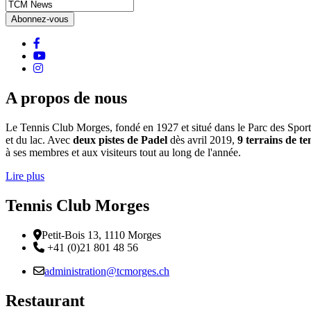
facebook
Youtube
instagram
A propos de nous
Le Tennis Club Morges, fondé en 1927 et situé dans le Parc des Sports d
et du lac. Avec
deux pistes de Padel
dès avril 2019,
9 terrains de te
à ses membres et aux visiteurs tout au long de l'année.
Lire plus
Tennis Club Morges
Adresse
Petit-Bois 13, 1110 Morges
Téléphone:
+41 (0)21 801 48 56
Email :
administration@tcmorges.ch
Restaurant