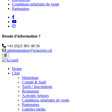
Conditions générales de vente
Partenaires
facebook
Youtube
instagram
Besoin d'information ?
Téléphone
+41 (0)21 801 48 56
Email
administration@tcmorges.ch
Home
Club
Historique
Comité & Staff
Tarifs / Inscriptions
Restaurant
Activités Séniors
Conditions générales de vente
Partenaires
Galeries media