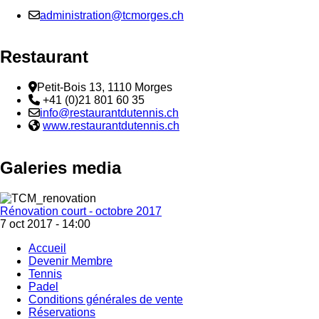
Email :
administration@tcmorges.ch
Restaurant
Adresse
Petit-Bois 13, 1110 Morges
Téléphone:
+41 (0)21 801 60 35
Email :
info@restaurantdutennis.ch
Site web:
www.restaurantdutennis.ch
Galeries media
Rénovation court - octobre 2017
7 oct 2017 - 14:00
Accueil
Devenir Membre
Footer
Tennis
menu
Padel
Conditions générales de vente
Réservations