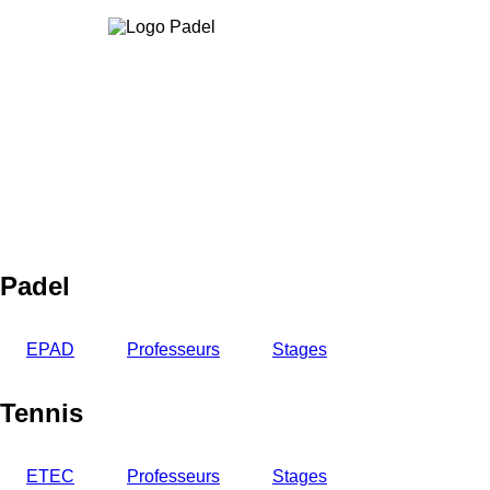
Aller
au
contenu
principal
Padel
EPAD
Professeurs
Stages
Tennis
ETEC
Professeurs
Stages