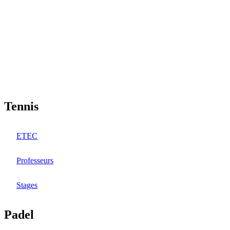
Aller
au
contenu
principal
Tennis
ETEC
Professeurs
Stages
Padel