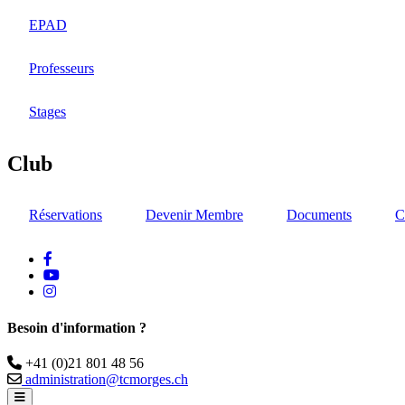
EPAD
Professeurs
Stages
Club
Réservations
Devenir Membre
Documents
C
facebook
Youtube
instagram
Besoin d'information ?
Téléphone
+41 (0)21 801 48 56
Email
administration@tcmorges.ch