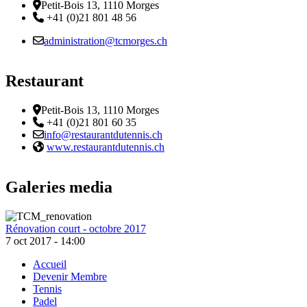
Adresse
Petit-Bois 13, 1110 Morges
Téléphone:
+41 (0)21 801 48 56
Email :
administration@tcmorges.ch
Restaurant
Adresse
Petit-Bois 13, 1110 Morges
Téléphone:
+41 (0)21 801 60 35
Email :
info@restaurantdutennis.ch
Site web:
www.restaurantdutennis.ch
Galeries media
Rénovation court - octobre 2017
7 oct 2017 - 14:00
Accueil
Devenir Membre
Footer
Tennis
Padel