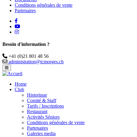
Conditions générales de vente
Partenaires
facebook
Youtube
instagram
Besoin d'information ?
Téléphone
+41 (0)21 801 48 56
Email
administration@tcmorges.ch
Home
Club
Historique
Comité & Staff
Tarifs / Inscriptions
Restaurant
Activités Séniors
Conditions générales de vente
Partenaires
Galeries media