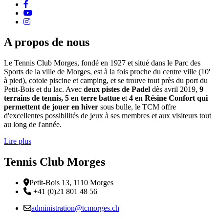
facebook
Youtube
instagram
A propos de nous
Le Tennis Club Morges, fondé en 1927 et situé dans le Parc des
Sports de la ville de Morges, est à la fois proche du centre ville (10'
à pied), cotoie piscine et camping, et se trouve tout près du port du
Petit-Bois et du lac. Avec
deux pistes de Padel
dès avril 2019,
9
terrains de tennis, 5 en terre battue
et
4 en Résine Confort qui
permettent de jouer en hiver
sous bulle, le TCM offre
d'excellentes possibilités de jeux à ses membres et aux visiteurs tout
au long de l'année.
Lire plus
Tennis Club Morges
Adresse
Petit-Bois 13, 1110 Morges
Téléphone:
+41 (0)21 801 48 56
Email :
administration@tcmorges.ch