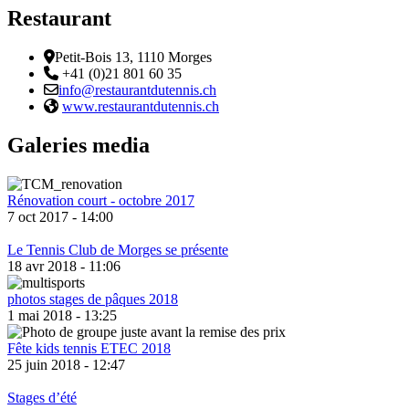
Restaurant
Adresse
Petit-Bois 13, 1110 Morges
Téléphone:
+41 (0)21 801 60 35
Email :
info@restaurantdutennis.ch
Site web:
www.restaurantdutennis.ch
Galeries media
Rénovation court - octobre 2017
7 oct 2017 - 14:00
Le Tennis Club de Morges se présente
18 avr 2018 - 11:06
photos stages de pâques 2018
1 mai 2018 - 13:25
Fête kids tennis ETEC 2018
25 juin 2018 - 12:47
Stages d’été