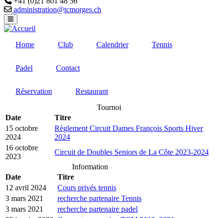
+41 (0)21 801 48 56
Email
administration@tcmorges.ch
Home
Club
Calendrier
Tennis
Padel
Contact
Réservation
Restaurant
Tournoi
Date
Titre
15 octobre
Règlement Circuit Dames François Sports Hiver
2024
2024
16 octobre
Circuit de Doubles Seniors de La Côte 2023-2024
2023
Information
Date
Titre
12 avril 2024
Cours privés tennis
3 mars 2021
recherche partenaire Tennis
3 mars 2021
recherche partenaire padel