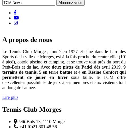
d'Ariane
facebook
Youtube
instagram
A propos de nous
Le Tennis Club Morges, fondé en 1927 et situé dans le Parc des
Sports de la ville de Morges, est à la fois proche du centre ville (10'
à pied), cotoie piscine et camping, et se trouve tout près du port du
Petit-Bois et du lac. Avec
deux pistes de Padel
dès avril 2019,
9
terrains de tennis, 5 en terre battue
et
4 en Résine Confort qui
permettent de jouer en hiver
sous bulle, le TCM offre
d'excellentes possibilités de jeux à ses membres et aux visiteurs tout
au long de l'année.
Lire plus
Tennis Club Morges
Adresse
Petit-Bois 13, 1110 Morges
Téléphone:
+41 (0)21 801 48 56