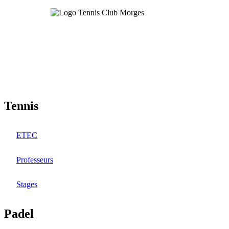
Aller
au
contenu
principal
Tennis
ETEC
Professeurs
Stages
Padel