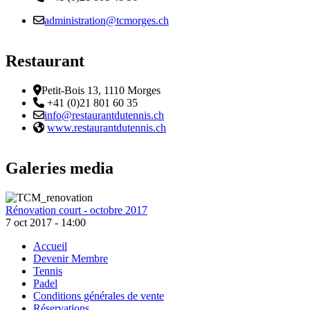
Email :
administration@tcmorges.ch
Restaurant
Adresse
Petit-Bois 13, 1110 Morges
Téléphone:
+41 (0)21 801 60 35
Email :
info@restaurantdutennis.ch
Site web:
www.restaurantdutennis.ch
Galeries media
Rénovation court - octobre 2017
7 oct 2017 - 14:00
Accueil
Devenir Membre
Footer
Tennis
Padel
Conditions générales de vente
Réservations