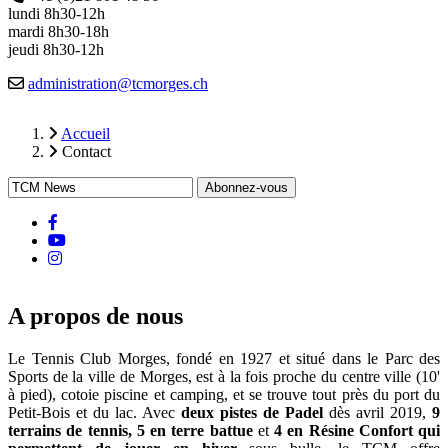
lundi 8h30-12h
mardi 8h30-18h
jeudi 8h30-12h
Email
administration@tcmorges.ch
Accueil
Contact
Fil
d'Ariane
facebook
Youtube
instagram
A propos de nous
Le Tennis Club Morges, fondé en 1927 et situé dans le Parc des
Sports de la ville de Morges, est à la fois proche du centre ville (10'
à pied), cotoie piscine et camping, et se trouve tout près du port du
Petit-Bois et du lac. Avec
deux pistes de Padel
dès avril 2019,
9
terrains de tennis, 5 en terre battue
et
4 en Résine Confort qui