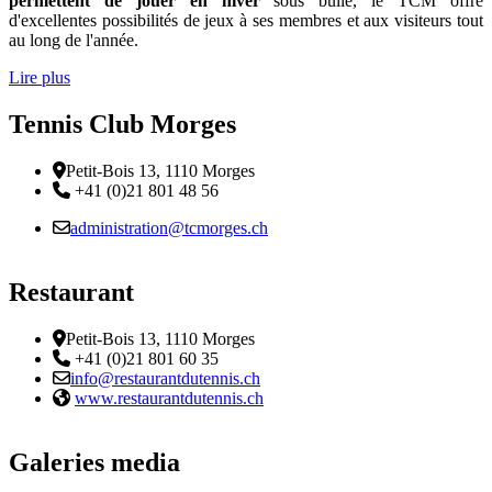
permettent de jouer en hiver
sous bulle, le TCM offre
d'excellentes possibilités de jeux à ses membres et aux visiteurs tout
au long de l'année.
Lire plus
Tennis Club Morges
Adresse
Petit-Bois 13, 1110 Morges
Téléphone:
+41 (0)21 801 48 56
Email :
administration@tcmorges.ch
Restaurant
Adresse
Petit-Bois 13, 1110 Morges
Téléphone:
+41 (0)21 801 60 35
Email :
info@restaurantdutennis.ch
Site web:
www.restaurantdutennis.ch
Galeries media