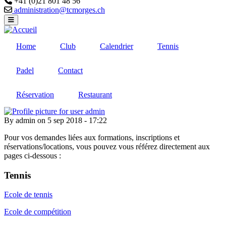
+41 (0)21 801 48 56
Email
administration@tcmorges.ch
Home
Club
Calendrier
Tennis
Padel
Contact
Réservation
Restaurant
By
admin
on
5 sep 2018 - 17:22
Pour vos demandes liées aux formations, inscriptions et
réservations/locations, vous pouvez vous référez directement aux
pages ci-dessous :
Tennis
Ecole de tennis
Ecole de compétition