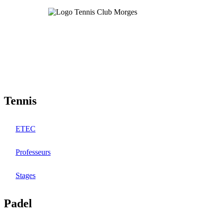
Aller
au
contenu
principal
Tennis
ETEC
Professeurs
Stages
Padel