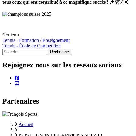
tous ceux qui ont contribué à ce magnifique succès !
🎉🏆⚡️👏
Contenu
Tennis - Formation / Enseignement
Tennis - École de Compétition
Recherche
Rejoignez nous sur les réseaux sociaux
facebook
youtube
Partenaires
Accueil
Fil
NOS U18 SONT CHAMPIONS SUISSE!