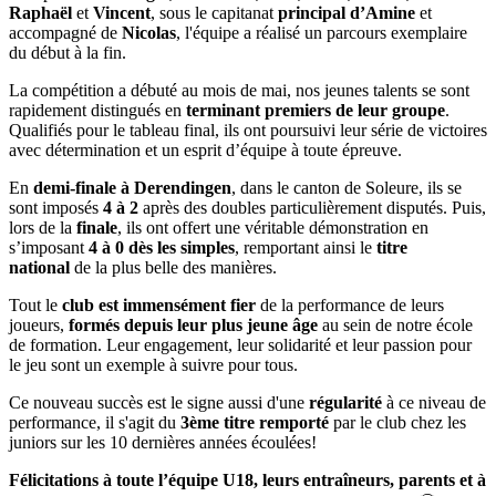
Raphaël
et
Vincent
, sous le capitanat
principal d’Amine
et
accompagné de
Nicolas
, l'équipe a réalisé un parcours exemplaire
du début à la fin.
La compétition a débuté au mois de mai, nos jeunes talents se sont
rapidement distingués en
terminant premiers de leur groupe
.
Qualifiés pour le tableau final, ils ont poursuivi leur série de victoires
avec détermination et un esprit d’équipe à toute épreuve.
En
demi-finale à Derendingen
, dans le canton de Soleure, ils se
sont imposés
4 à 2
après des doubles particulièrement disputés. Puis,
lors de la
finale
, ils ont offert une véritable démonstration en
s’imposant
4 à 0 dès les simples
, remportant ainsi le
titre
national
de la plus belle des manières.
Tout le
club est immensément fier
de la performance de leurs
joueurs,
formés depuis leur plus jeune âge
au sein de notre école
de formation. Leur engagement, leur solidarité et leur passion pour
le jeu sont un exemple à suivre pour tous.
Ce nouveau succès est le signe aussi d'une
régularité
à ce niveau de
performance, il s'agit du
3ème titre remporté
par le club chez les
juniors sur les 10 dernières années écoulées!
Félicitations à toute l’équipe U18, leurs entraîneurs, parents et à