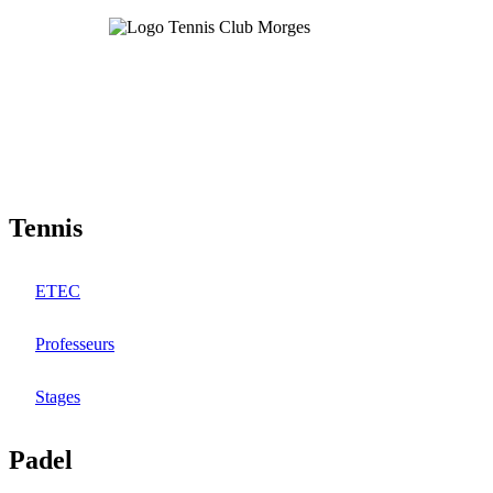
Aller
au
contenu
principal
Tennis
ETEC
Professeurs
Stages
Padel