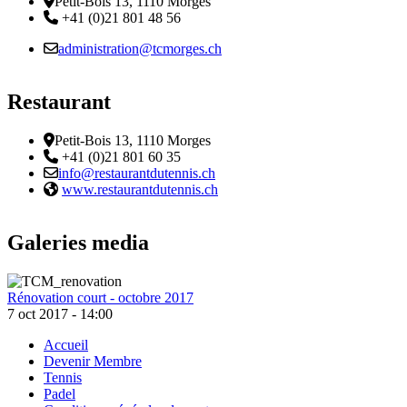
Adresse
Petit-Bois 13, 1110 Morges
Téléphone:
+41 (0)21 801 48 56
Email :
administration@tcmorges.ch
Restaurant
Adresse
Petit-Bois 13, 1110 Morges
Téléphone:
+41 (0)21 801 60 35
Email :
info@restaurantdutennis.ch
Site web:
www.restaurantdutennis.ch
Galeries media
Rénovation court - octobre 2017
7 oct 2017 - 14:00
Accueil
Devenir Membre
Footer
Tennis
Padel