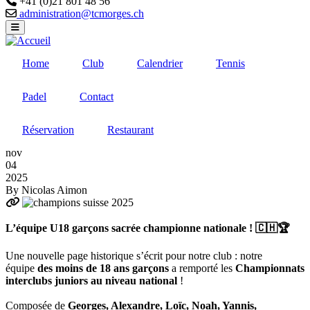
+41 (0)21 801 48 56
Email
administration@tcmorges.ch
Home
Club
Calendrier
Tennis
Padel
Contact
Réservation
Restaurant
nov
04
2025
By
Nicolas Aimon
L’équipe U18 garçons sacrée championne nationale ! 🇨🇭🏆
Une nouvelle page historique s’écrit pour notre club : notre
équipe
des moins de 18 ans garçons
a remporté les
Championnats
interclubs juniors au niveau national
!
Composée de
Georges, Alexandre, Loïc, Noah, Yannis,