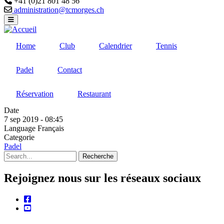
+41 (0)21 801 48 56
Email
administration@tcmorges.ch
Home
Club
Calendrier
Tennis
Padel
Contact
Réservation
Restaurant
Date
7 sep 2019 - 08:45
Language
Français
Categorie
Padel
Recherche
Rejoignez nous sur les réseaux sociaux
facebook
youtube