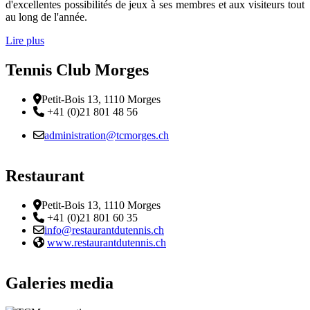
d'excellentes possibilités de jeux à ses membres et aux visiteurs tout
au long de l'année.
Lire plus
Tennis Club Morges
Adresse
Petit-Bois 13, 1110 Morges
Téléphone:
+41 (0)21 801 48 56
Email :
administration@tcmorges.ch
Restaurant
Adresse
Petit-Bois 13, 1110 Morges
Téléphone:
+41 (0)21 801 60 35
Email :
info@restaurantdutennis.ch
Site web:
www.restaurantdutennis.ch
Galeries media