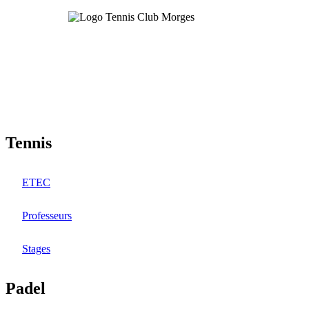
Aller
au
contenu
principal
Tennis
ETEC
Professeurs
Stages
Padel