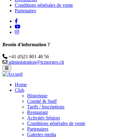
Conditions générales de vente
Partenaires
facebook
Youtube
instagram
Besoin d'information ?
Téléphone
+41 (0)21 801 48 56
Email
administration@tcmorges.ch
Home
Club
Historique
Comité & Staff
Tarifs / Inscriptions
Restaurant
Activités Séniors
Conditions générales de vente
Partenaires
Galeries media