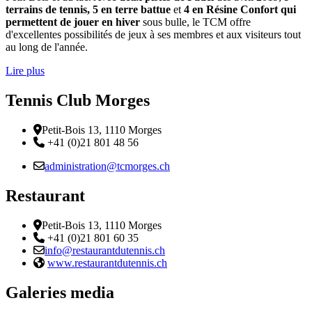
terrains de tennis, 5 en terre battue
et
4 en Résine Confort qui
permettent de jouer en hiver
sous bulle, le TCM offre
d'excellentes possibilités de jeux à ses membres et aux visiteurs tout
au long de l'année.
Lire plus
Tennis Club Morges
Adresse
Petit-Bois 13, 1110 Morges
Téléphone:
+41 (0)21 801 48 56
Email :
administration@tcmorges.ch
Restaurant
Adresse
Petit-Bois 13, 1110 Morges
Téléphone:
+41 (0)21 801 60 35
Email :
info@restaurantdutennis.ch
Site web:
www.restaurantdutennis.ch
Galeries media