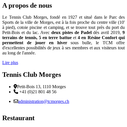
A propos de nous
Le Tennis Club Morges, fondé en 1927 et situé dans le Parc des
Sports de la ville de Morges, est à la fois proche du centre ville (10'
à pied), cotoie piscine et camping, et se trouve tout près du port du
Petit-Bois et du lac. Avec
deux pistes de Padel
dès avril 2019,
9
terrains de tennis, 5 en terre battue
et
4 en Résine Confort qui
permettent de jouer en hiver
sous bulle, le TCM offre
d'excellentes possibilités de jeux à ses membres et aux visiteurs tout
au long de l'année.
Lire plus
Tennis Club Morges
Adresse
Petit-Bois 13, 1110 Morges
Téléphone:
+41 (0)21 801 48 56
Email :
administration@tcmorges.ch
Restaurant