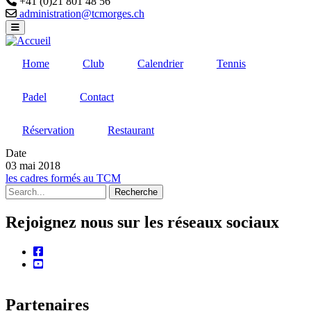
+41 (0)21 801 48 56
Email
administration@tcmorges.ch
Home
Club
Calendrier
Tennis
Padel
Contact
Réservation
Restaurant
Date
03 mai 2018
les cadres formés au TCM
Recherche
Rejoignez nous sur les réseaux sociaux
facebook
youtube
Partenaires