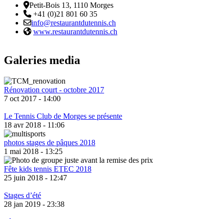
Adresse
Petit-Bois 13, 1110 Morges
Téléphone:
+41 (0)21 801 60 35
Email :
info@restaurantdutennis.ch
Site web:
www.restaurantdutennis.ch
Galeries media
Rénovation court - octobre 2017
7 oct 2017 - 14:00
Le Tennis Club de Morges se présente
18 avr 2018 - 11:06
photos stages de pâques 2018
1 mai 2018 - 13:25
Fête kids tennis ETEC 2018
25 juin 2018 - 12:47
Stages d’été
28 jan 2019 - 23:38