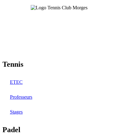
Aller
au
contenu
principal
Tennis
ETEC
Professeurs
Stages
Padel