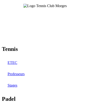
Aller
au
contenu
principal
Tennis
ETEC
Professeurs
Stages
Padel