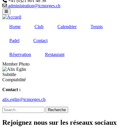
+41 (0)21 801 48 56
Email
administration@tcmorges.ch
Home
Club
Calendrier
Tennis
Padel
Contact
Réservation
Restaurant
Member Photo
Subtitle
Comptabilité
Contact :
alix.eglin@tcmorges.ch
Recherche
Rejoignez nous sur les réseaux sociaux