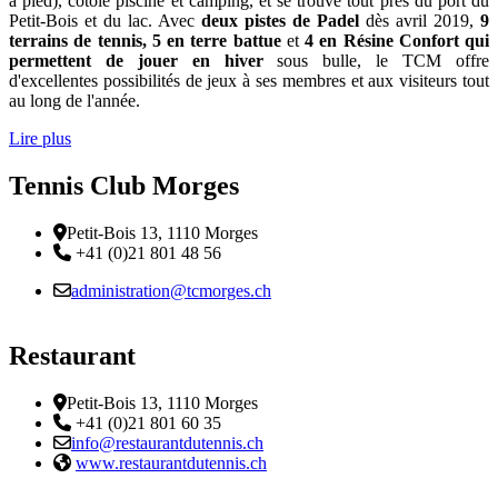
à pied), cotoie piscine et camping, et se trouve tout près du port du
Petit-Bois et du lac. Avec
deux pistes de Padel
dès avril 2019,
9
terrains de tennis, 5 en terre battue
et
4 en Résine Confort qui
permettent de jouer en hiver
sous bulle, le TCM offre
d'excellentes possibilités de jeux à ses membres et aux visiteurs tout
au long de l'année.
Lire plus
Tennis Club Morges
Adresse
Petit-Bois 13, 1110 Morges
Téléphone:
+41 (0)21 801 48 56
Email :
administration@tcmorges.ch
Restaurant
Adresse
Petit-Bois 13, 1110 Morges
Téléphone:
+41 (0)21 801 60 35
Email :
info@restaurantdutennis.ch
Site web:
www.restaurantdutennis.ch