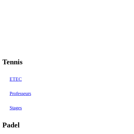
Aller
au
contenu
principal
Tennis
ETEC
Professeurs
Stages
Padel