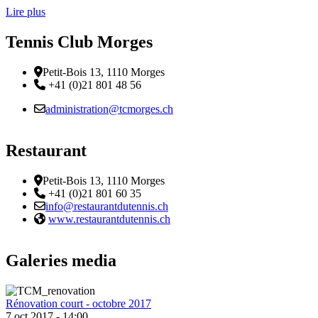
Lire plus
Tennis Club Morges
Adresse
Petit-Bois 13, 1110 Morges
Téléphone:
+41 (0)21 801 48 56
Email :
administration@tcmorges.ch
Restaurant
Adresse
Petit-Bois 13, 1110 Morges
Téléphone:
+41 (0)21 801 60 35
Email :
info@restaurantdutennis.ch
Site web:
www.restaurantdutennis.ch
Galeries media
Rénovation court - octobre 2017
7 oct 2017 - 14:00