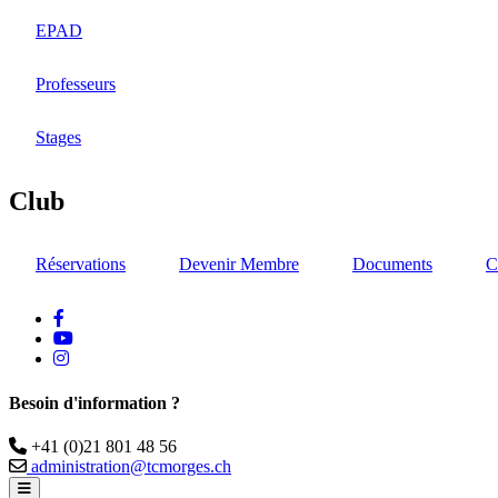
EPAD
Professeurs
Stages
Club
Réservations
Devenir Membre
Documents
C
facebook
Youtube
instagram
Besoin d'information ?
Téléphone
+41 (0)21 801 48 56
Email
administration@tcmorges.ch