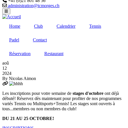
+41 (0)21 801 48 56
Email
administration@tcmorges.ch
Home
Club
Calendrier
Tennis
Padel
Contact
Réservation
Restaurant
aoû
12
2024
By
Nicolas Aimon
Les inscriptions pour votre semaine de
stages d'octobre
ont déjà
débuté! Réservez dès maintenant pour profiter de nos programmes
variés Tennis ou Multisports+Tennis! Les stages sont ouverts à
tous...membres ou non membres du club!
DU 21 AU 25 OCTOBRE!