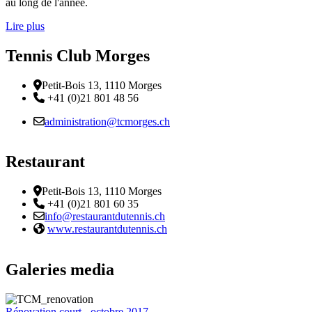
au long de l'année.
Lire plus
Tennis Club Morges
Adresse
Petit-Bois 13, 1110 Morges
Téléphone:
+41 (0)21 801 48 56
Email :
administration@tcmorges.ch
Restaurant
Adresse
Petit-Bois 13, 1110 Morges
Téléphone:
+41 (0)21 801 60 35
Email :
info@restaurantdutennis.ch
Site web:
www.restaurantdutennis.ch
Galeries media
Rénovation court - octobre 2017