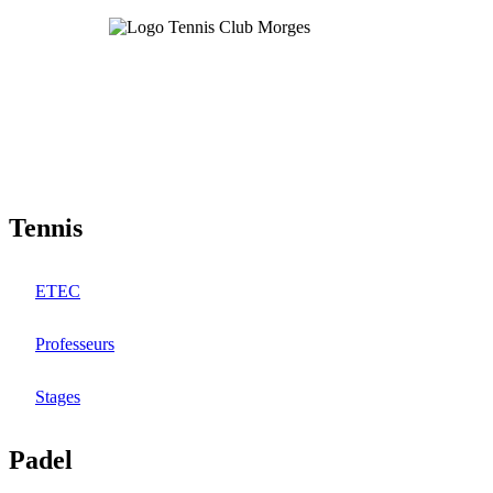
Aller
au
contenu
principal
Tennis
ETEC
Professeurs
Stages
Padel