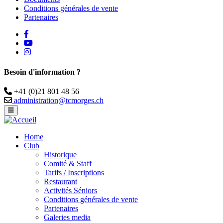
Conditions générales de vente
Partenaires
facebook
Youtube
instagram
Besoin d'information ?
Téléphone
+41 (0)21 801 48 56
Email
administration@tcmorges.ch
Home
Club
Historique
Comité & Staff
Tarifs / Inscriptions
Restaurant
Activités Séniors
Conditions générales de vente
Partenaires
Galeries media