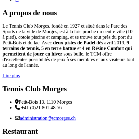
A propos de nous
Le Tennis Club Morges, fondé en 1927 et situé dans le Parc des
Sports de la ville de Morges, est à la fois proche du centre ville (10'
à pied), cotoie piscine et camping, et se trouve tout près du port du
Petit-Bois et du lac. Avec
deux pistes de Padel
dès avril 2019,
9
terrains de tennis, 5 en terre battue
et
4 en Résine Confort qui
permettent de jouer en hiver
sous bulle, le TCM offre
d'excellentes possibilités de jeux à ses membres et aux visiteurs tout
au long de l'année.
Lire plus
Tennis Club Morges
Adresse
Petit-Bois 13, 1110 Morges
Téléphone:
+41 (0)21 801 48 56
Email :
administration@tcmorges.ch
Restaurant