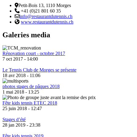
Adresse
Petit-Bois 13, 1110 Morges
Téléphone:
+41 (0)21 801 60 35
Email :
info@restaurantdutennis.ch
Site web:
www.restaurantdutennis.ch
Galeries media
Rénovation court - octobre 2017
7 oct 2017 - 14:00
Le Tennis Club de Morges se présente
18 avr 2018 - 11:06
photos stages de pâques 2018
1 mai 2018 - 13:25
Fête kids tennis ETEC 2018
25 juin 2018 - 12:47
Stages d’été
28 jan 2019 - 23:38
Fête kids tennis 2019